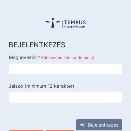
BEJELENTKEZÉS
Megnevezés
*
Kötelezően kitöltendő mező
Jelszó (minimum 12 karakter)
{{lang::input-recaptchav3}}
Bejelentkezés