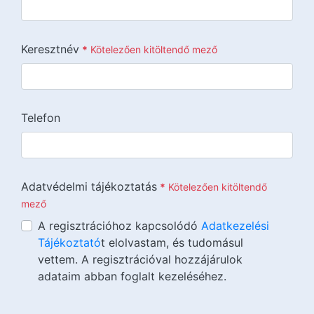
Keresztnév
*
Kötelezően kitöltendő mező
Telefon
Adatvédelmi tájékoztatás
*
Kötelezően kitöltendő
mező
A regisztrációhoz kapcsolódó
Adatkezelési
Tájékoztató
t elolvastam, és tudomásul
vettem. A regisztrációval hozzájárulok
adataim abban foglalt kezeléséhez.
{{lang::input-recaptchav3}}