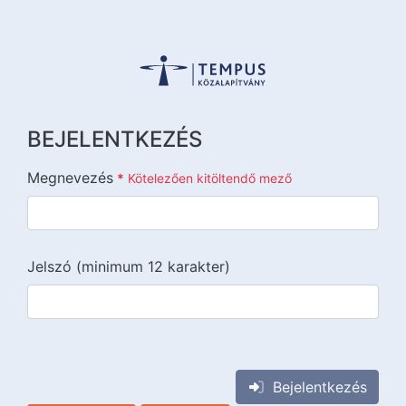
BEJELENTKEZÉS
Megnevezés
*
Kötelezően kitöltendő mező
Jelszó (minimum 12 karakter)
{{lang::input-recaptchav3}}
Bejelentkezés