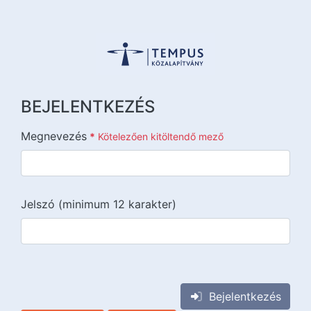
BEJELENTKEZÉS
Megnevezés
*
Kötelezően kitöltendő mező
Jelszó (minimum 12 karakter)
{{lang::input-recaptchav3}}
Bejelentkezés