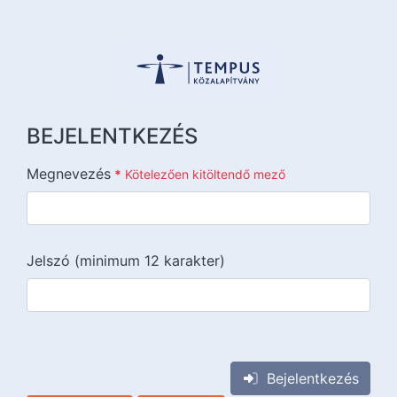
BEJELENTKEZÉS
Megnevezés
*
Kötelezően kitöltendő mező
Jelszó (minimum 12 karakter)
{{lang::input-recaptchav3}}
Bejelentkezés