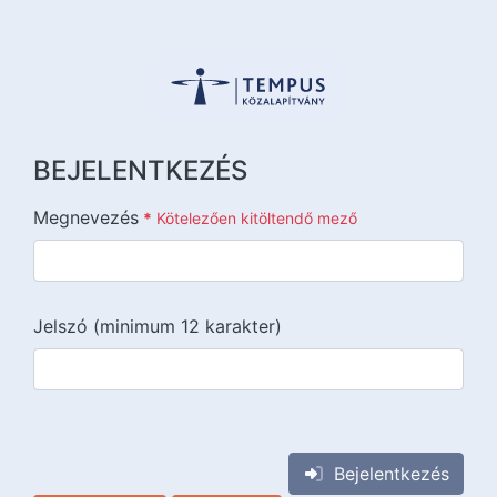
BEJELENTKEZÉS
Megnevezés
*
Kötelezően kitöltendő mező
Jelszó (minimum 12 karakter)
{{lang::input-recaptchav3}}
Bejelentkezés