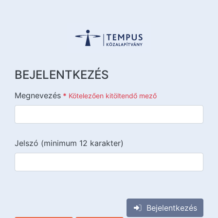
BEJELENTKEZÉS
Megnevezés
*
Kötelezően kitöltendő mező
Jelszó (minimum 12 karakter)
{{lang::input-recaptchav3}}
Bejelentkezés