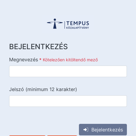
BEJELENTKEZÉS
Megnevezés
*
Kötelezően kitöltendő mező
Jelszó (minimum 12 karakter)
{{lang::input-recaptchav3}}
Bejelentkezés