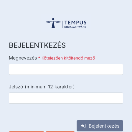
BEJELENTKEZÉS
Megnevezés
*
Kötelezően kitöltendő mező
Jelszó (minimum 12 karakter)
{{lang::input-recaptchav3}}
Bejelentkezés