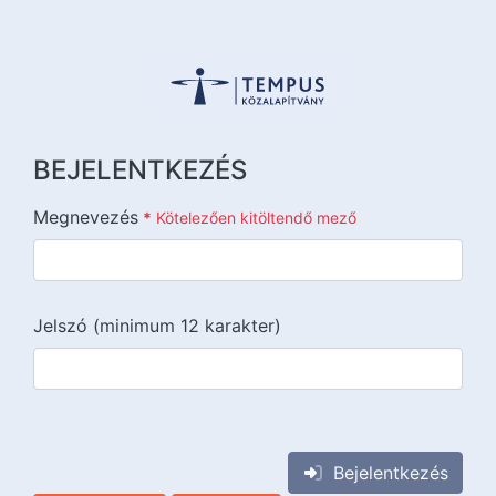
BEJELENTKEZÉS
Megnevezés
*
Kötelezően kitöltendő mező
Jelszó (minimum 12 karakter)
{{lang::input-recaptchav3}}
Bejelentkezés