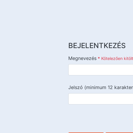
BEJELENTKEZÉS
Megnevezés
*
Kötelezően kitö
Jelszó (minimum 12 karakter
{{lang::input-recaptchav3}}