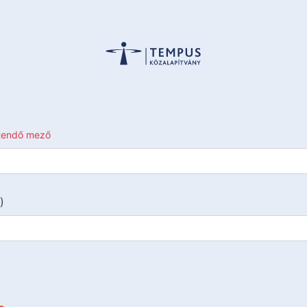
ltendő mező
)