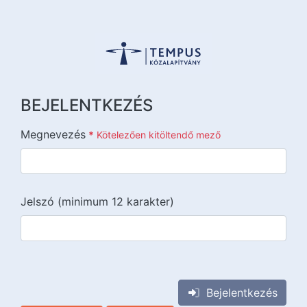
BEJELENTKEZÉS
Megnevezés
*
Kötelezően kitöltendő mező
Jelszó (minimum 12 karakter)
{{lang::input-recaptchav3}}
Bejelentkezés