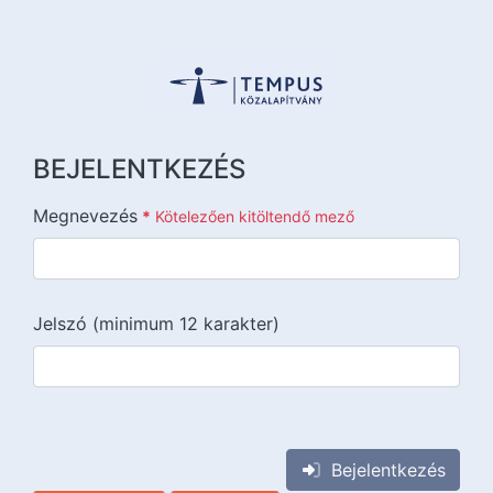
BEJELENTKEZÉS
Megnevezés
*
Kötelezően kitöltendő mező
Jelszó (minimum 12 karakter)
{{lang::input-recaptchav3}}
Bejelentkezés