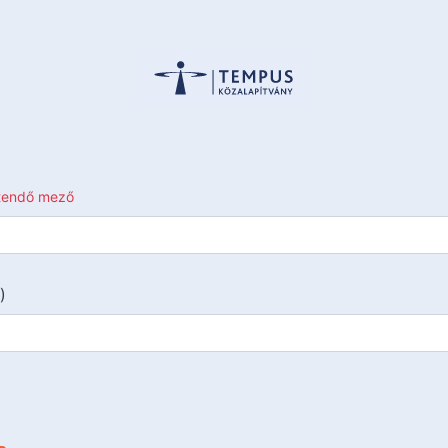
ltendő mező
)