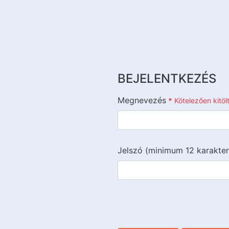
BEJELENTKEZÉS
Megnevezés
*
Kötelezően kitö
Jelszó (minimum 12 karakter
{{lang::input-recaptchav3}}