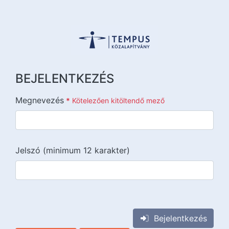
BEJELENTKEZÉS
Megnevezés
*
Kötelezően kitöltendő mező
Jelszó (minimum 12 karakter)
{{lang::input-recaptchav3}}
Bejelentkezés