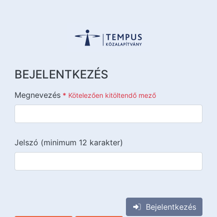
BEJELENTKEZÉS
Megnevezés
*
Kötelezően kitöltendő mező
Jelszó (minimum 12 karakter)
{{lang::input-recaptchav3}}
Bejelentkezés