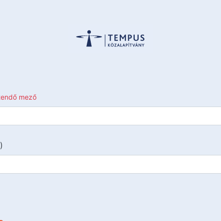
ltendő mező
)