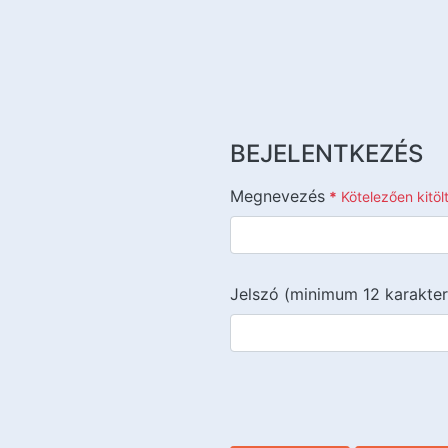
BEJELENTKEZÉS
Megnevezés
*
Kötelezően kitö
Jelszó (minimum 12 karakter
{{lang::input-recaptchav3}}