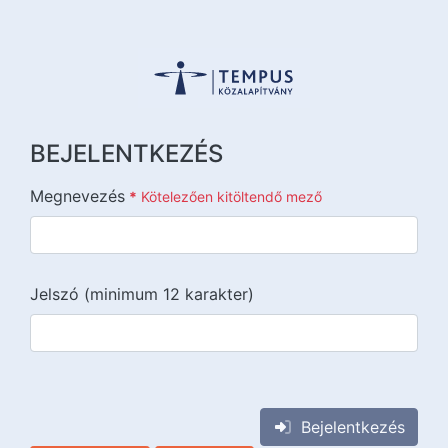
BEJELENTKEZÉS
Megnevezés
*
Kötelezően kitöltendő mező
Jelszó (minimum 12 karakter)
{{lang::input-recaptchav3}}
Bejelentkezés