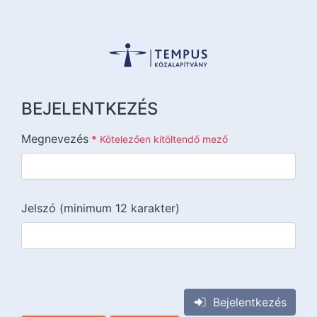
BEJELENTKEZÉS
Megnevezés
*
Kötelezően kitöltendő mező
Jelszó (minimum 12 karakter)
{{lang::input-recaptchav3}}
Bejelentkezés