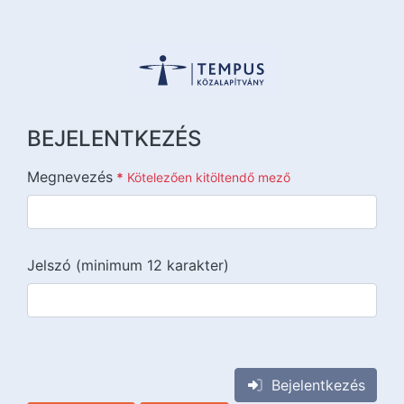
BEJELENTKEZÉS
Megnevezés
*
Kötelezően kitöltendő mező
Jelszó (minimum 12 karakter)
{{lang::input-recaptchav3}}
Bejelentkezés