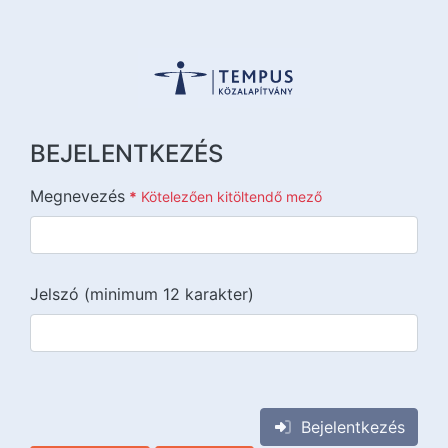
BEJELENTKEZÉS
Megnevezés
*
Kötelezően kitöltendő mező
Jelszó (minimum 12 karakter)
{{lang::input-recaptchav3}}
Bejelentkezés