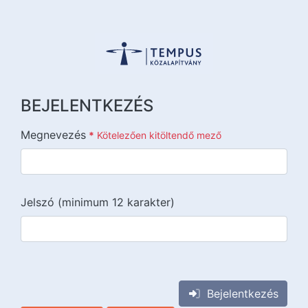
BEJELENTKEZÉS
Megnevezés
*
Kötelezően kitöltendő mező
Jelszó (minimum 12 karakter)
{{lang::input-recaptchav3}}
Bejelentkezés