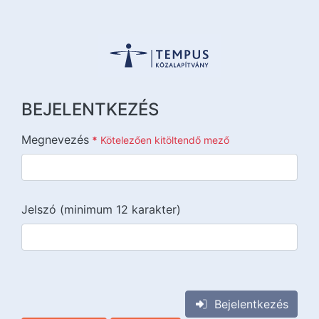
BEJELENTKEZÉS
Megnevezés
*
Kötelezően kitöltendő mező
Jelszó (minimum 12 karakter)
{{lang::input-recaptchav3}}
Bejelentkezés