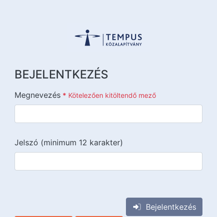
BEJELENTKEZÉS
Megnevezés
*
Kötelezően kitöltendő mező
Jelszó (minimum 12 karakter)
{{lang::input-recaptchav3}}
Bejelentkezés