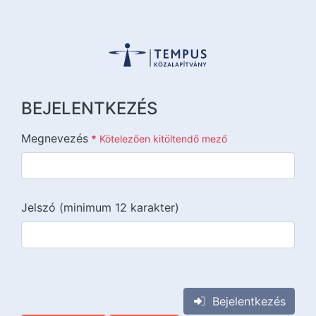
BEJELENTKEZÉS
Megnevezés
*
Kötelezően kitöltendő mező
Jelszó (minimum 12 karakter)
{{lang::input-recaptchav3}}
Bejelentkezés