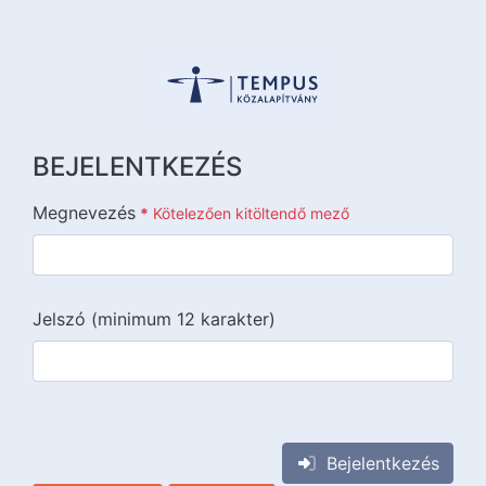
BEJELENTKEZÉS
Megnevezés
*
Kötelezően kitöltendő mező
Jelszó (minimum 12 karakter)
{{lang::input-recaptchav3}}
Bejelentkezés