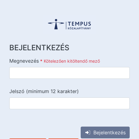
BEJELENTKEZÉS
Megnevezés
*
Kötelezően kitöltendő mező
Jelszó (minimum 12 karakter)
{{lang::input-recaptchav3}}
Bejelentkezés