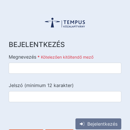
BEJELENTKEZÉS
Megnevezés
*
Kötelezően kitöltendő mező
Jelszó (minimum 12 karakter)
{{lang::input-recaptchav3}}
Bejelentkezés