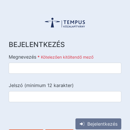
BEJELENTKEZÉS
Megnevezés
*
Kötelezően kitöltendő mező
Jelszó (minimum 12 karakter)
{{lang::input-recaptchav3}}
Bejelentkezés