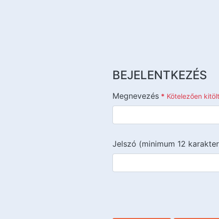
BEJELENTKEZÉS
Megnevezés
*
Kötelezően kitö
Jelszó (minimum 12 karakter
{{lang::input-recaptchav3}}