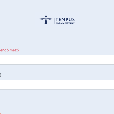
ltendő mező
)