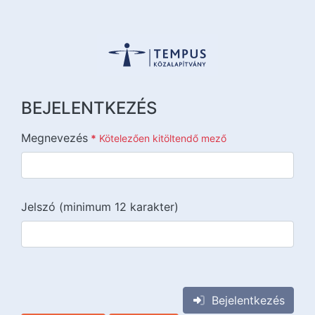
BEJELENTKEZÉS
Megnevezés
*
Kötelezően kitöltendő mező
Jelszó (minimum 12 karakter)
{{lang::input-recaptchav3}}
Bejelentkezés