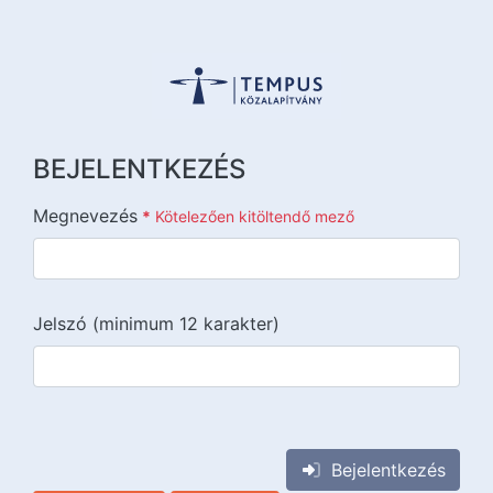
BEJELENTKEZÉS
Megnevezés
*
Kötelezően kitöltendő mező
Jelszó (minimum 12 karakter)
{{lang::input-recaptchav3}}
Bejelentkezés