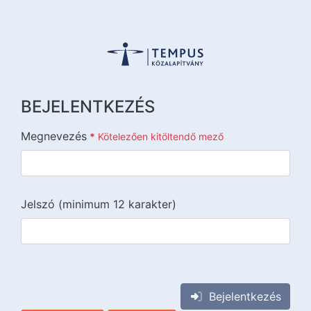
BEJELENTKEZÉS
Megnevezés
*
Kötelezően kitöltendő mező
Jelszó (minimum 12 karakter)
{{lang::input-recaptchav3}}
Bejelentkezés