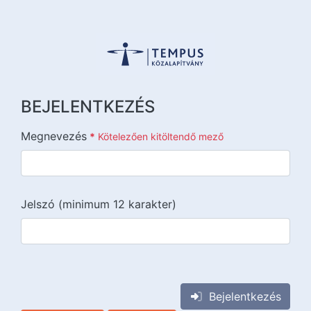
BEJELENTKEZÉS
Megnevezés
*
Kötelezően kitöltendő mező
Jelszó (minimum 12 karakter)
{{lang::input-recaptchav3}}
Bejelentkezés