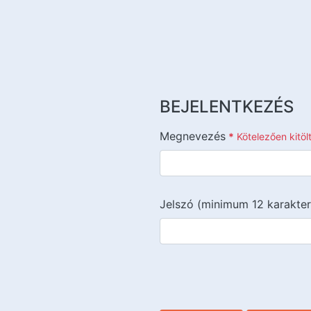
BEJELENTKEZÉS
Megnevezés
*
Kötelezően kitö
Jelszó (minimum 12 karakter
{{lang::input-recaptchav3}}