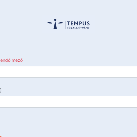
ltendő mező
)