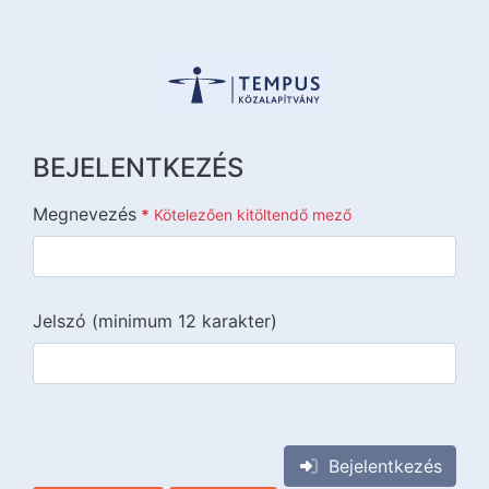
BEJELENTKEZÉS
Megnevezés
*
Kötelezően kitöltendő mező
Jelszó (minimum 12 karakter)
{{lang::input-recaptchav3}}
Bejelentkezés