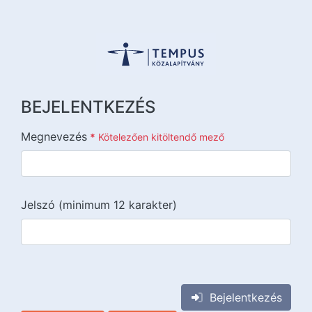
BEJELENTKEZÉS
Megnevezés
*
Kötelezően kitöltendő mező
Jelszó (minimum 12 karakter)
{{lang::input-recaptchav3}}
Bejelentkezés