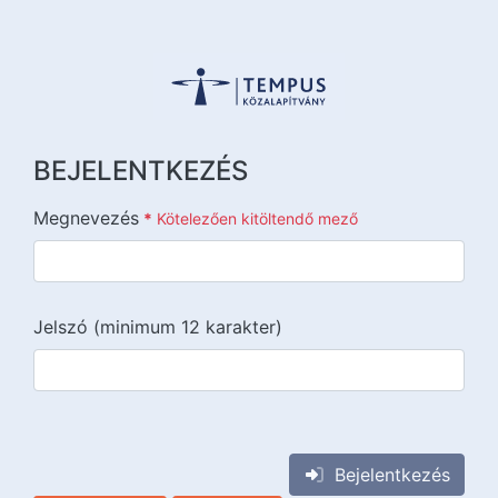
BEJELENTKEZÉS
Megnevezés
*
Kötelezően kitöltendő mező
Jelszó (minimum 12 karakter)
{{lang::input-recaptchav3}}
Bejelentkezés