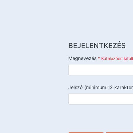
BEJELENTKEZÉS
Megnevezés
*
Kötelezően kitö
Jelszó (minimum 12 karakter
{{lang::input-recaptchav3}}