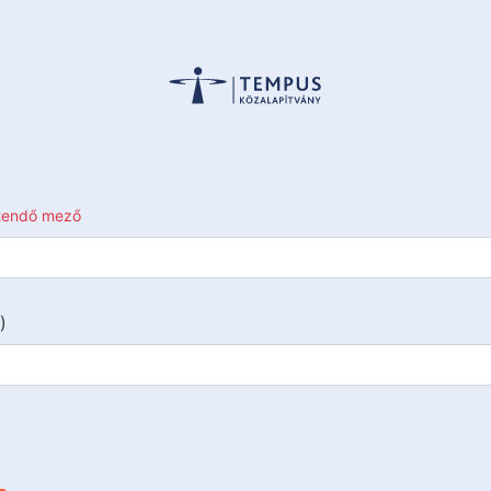
ltendő mező
)