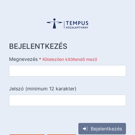
BEJELENTKEZÉS
Megnevezés
*
Kötelezően kitöltendő mező
Jelszó (minimum 12 karakter)
{{lang::input-recaptchav3}}
Bejelentkezés