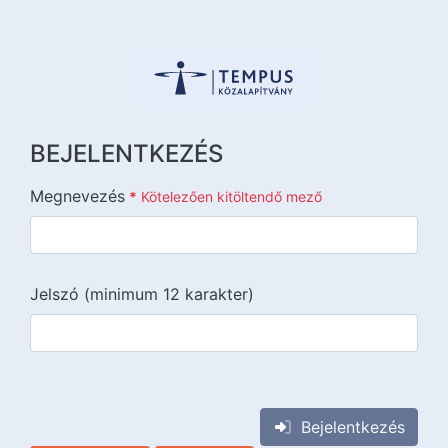
BEJELENTKEZÉS
Megnevezés
*
Kötelezően kitöltendő mező
Jelszó (minimum 12 karakter)
{{lang::input-recaptchav3}}
Bejelentkezés