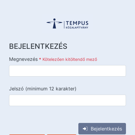
BEJELENTKEZÉS
Megnevezés
*
Kötelezően kitöltendő mező
Jelszó (minimum 12 karakter)
{{lang::input-recaptchav3}}
Bejelentkezés