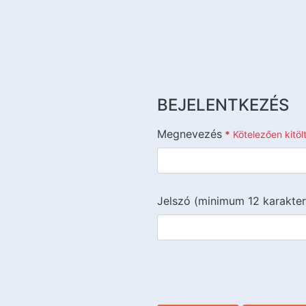
BEJELENTKEZÉS
Megnevezés
*
Kötelezően kitö
Jelszó (minimum 12 karakter
{{lang::input-recaptchav3}}