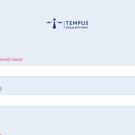
ltendő mező
)