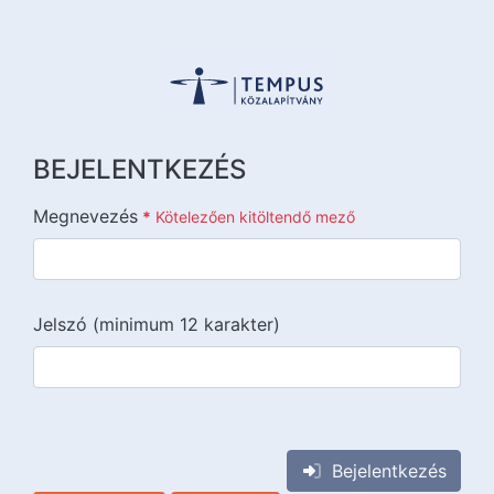
BEJELENTKEZÉS
Megnevezés
*
Kötelezően kitöltendő mező
Jelszó (minimum 12 karakter)
{{lang::input-recaptchav3}}
Bejelentkezés