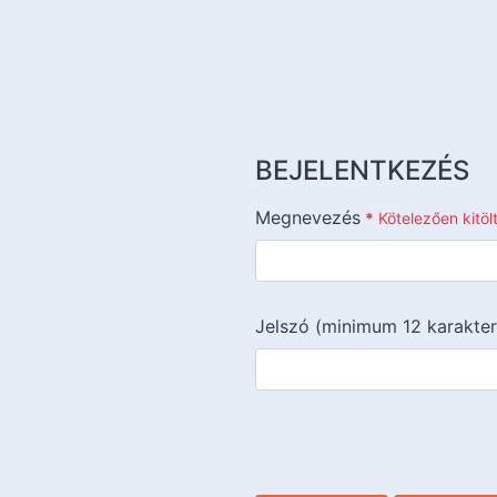
BEJELENTKEZÉS
Megnevezés
*
Kötelezően kitö
Jelszó (minimum 12 karakter
{{lang::input-recaptchav3}}