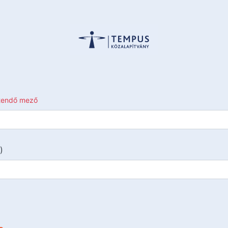
ltendő mező
)