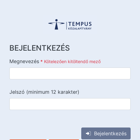
BEJELENTKEZÉS
Megnevezés
*
Kötelezően kitöltendő mező
Jelszó (minimum 12 karakter)
{{lang::input-recaptchav3}}
Bejelentkezés