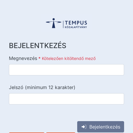
BEJELENTKEZÉS
Megnevezés
*
Kötelezően kitöltendő mező
Jelszó (minimum 12 karakter)
{{lang::input-recaptchav3}}
Bejelentkezés