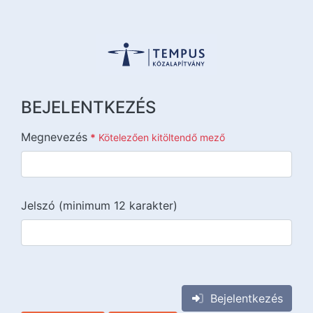
BEJELENTKEZÉS
Megnevezés
*
Kötelezően kitöltendő mező
Jelszó (minimum 12 karakter)
{{lang::input-recaptchav3}}
Bejelentkezés