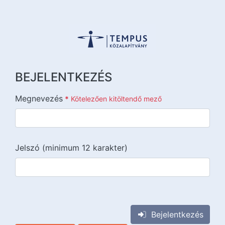
BEJELENTKEZÉS
Megnevezés
*
Kötelezően kitöltendő mező
Jelszó (minimum 12 karakter)
{{lang::input-recaptchav3}}
Bejelentkezés