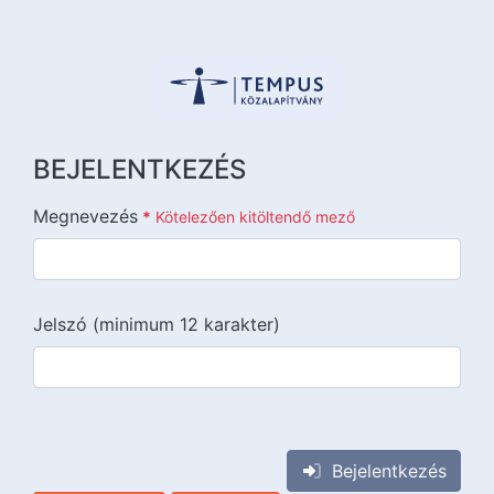
BEJELENTKEZÉS
Megnevezés
*
Kötelezően kitöltendő mező
Jelszó (minimum 12 karakter)
{{lang::input-recaptchav3}}
Bejelentkezés